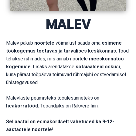
MALEV
Malev pakub
noortele
võimalust saada oma
esimene
töökogemus toetavas ja turvalises keskkonnas
. Tööd
tehakse rühmades, mis annab noortele
meeskonnatöö
kogemuse
. Lisaks arendatakse
sotsiaalseid oskusi
,
kuna pärast tööpäeva toimuvad rühmajuhi eestvedamisel
ühistegevused.
Malevlaste peamisteks tööülesanneteks on
heakorratööd.
Tööandjaks on Rakvere linn.
Sel aastal on esmakordselt vahetused ka 9-12-
aastastele noortele
!