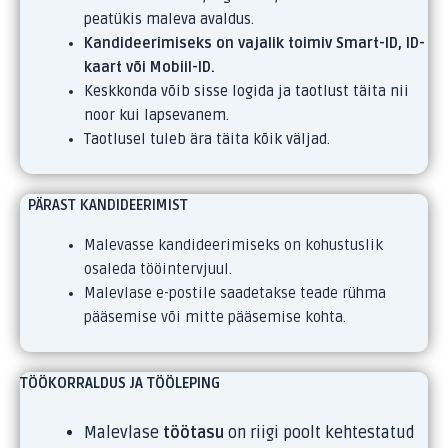
peatükis maleva avaldus.
Kandideerimiseks on vajalik toimiv Smart-ID, ID-
kaart või Mobiil-ID.
Keskkonda võib sisse logida ja taotlust täita nii
noor kui lapsevanem.
Taotlusel tuleb ära täita kõik väljad.
PÄRAST KANDIDEERIMIST
Malevasse kandideerimiseks on kohustuslik
osaleda tööintervjuul.
Malevlase e-postile saadetakse teade rühma
pääsemise või mitte pääsemise kohta.
TÖÖKORRALDUS JA TÖÖLEPING
Malevlase
töötasu
on riigi poolt kehtestatud