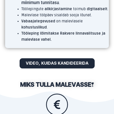
miinimum tunnitasu
.
Töölepingute
allkirjastamine
toimub
digitaalselt
.
Malevlase tööpäev sisaldab sooja lõunat.
Vabaajategevused
on malevlasele
kohustuslikud
.
Tööleping lõlmitakse Rakvere linnavalitsuse ja
malevlase vahel.
VIDEO, KUIDAS KANDIDEERIDA
MIKS TULLA MALEVASSE?